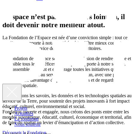
L’espace n’est pas un ailleurs lointain, il
doit devenir notre meilleur atout.
La
Fondation de l’Espace
est née d’une conviction simple : tout ce
que l’espace apporte à notre société mérite d’être mieux compris,
partagé et mis au service de la Terre et des territoires.
La Fondation de l’Espace se donne pour mission de rendre visible et
accessible tous les bénéfices que le spatial apporte à notre société.
Elle rassemble, soutient et encourage toutes les initiatives qui
mobilisent le spatial au service du bien commun
, avec une priorité
claire : inclure davantage de publics, de talents et de regards dans
l’aventure spatiale.
Nous mettons les savoirs, les données et les technologies spatiales
au
service de la Terre
, pour soutenir des projets innovants à fort impact
éducatif, culturel, environnemental et social.
Projets
Fondation ouverte et engagée, nous créons des ponts entre entre les
Actualités
mondes scientifique, éducatif, culturel, économique et territorial, afin
La fondation
de faire du spatial
un levier d’émancipation et d’action collective
.
Nous soutenir
Découvrir la Fondation