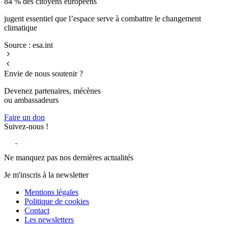
84 % des citoyens européens
P
jugent essentiel que l’espace serve à combattre le changement
s
climatique
S
Source : esa.int
Envie de nous soutenir ?
Devenez partenaires, mécènes
ou ambassadeurs
Faire un don
Suivez-nous !
Ne manquez pas nos dernières actualités
Je m'inscris à la newsletter
Mentions légales
Politique de cookies
Contact
Les newsletters