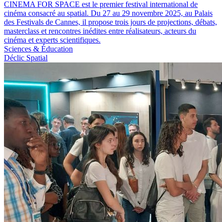
CINEMA FOR SPACE est le premier festival international de
cinéma consacré au spatial. Du 27 au 29 novembre 2025, au Palais
des Festivals de Cannes, il propose trois jours de projections, débats,
masterclass et rencontres inédites entre réalisateurs, acteurs du
cinéma et experts scientifiques.
Sciences & Éducation
Déclic Spatial