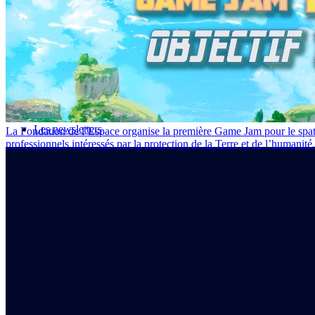
Suivez-nous !
Ne manquez pas nos dernières actualités
Je m'inscris à la newsletter
Mentions légales
Politique de cookies
Contact
Les newsletters
La Fondation de l’Espace organise la première Game Jam pour le spati
professionnels intéressés par la protection de la Terre et de l’humanité.