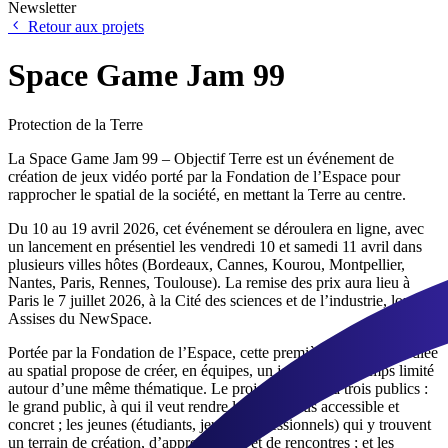
Newsletter
Retour aux projets
Space Game Jam 99
Protection de la Terre
La
Space Game Jam 99 – Objectif Terre
est un événement de
création de jeux vidéo porté par la Fondation de l’Espace pour
rapprocher le spatial de la société, en mettant la Terre au centre.
Du
10 au 19 avril 2026
, cet événement se déroulera en ligne, avec
un lancement en présentiel les vendredi 10 et samedi 11 avril dans
plusieurs villes hôtes (Bordeaux, Cannes, Kourou, Montpellier,
Nantes, Paris, Rennes, Toulouse). La remise des prix aura lieu à
Paris le 7 juillet 2026, à la Cité des sciences et de l’industrie, lors des
Assises du NewSpace.
Portée par la Fondation de l’Espace, cette première game jam dédiée
au spatial propose de créer, en équipes, un jeu vidéo en temps limité
autour d’une même thématique. Le projet s’adresse à trois publics :
le grand public, à qui il veut rendre le spatial plus accessible et
concret ; les jeunes (étudiants, jeunes professionnels) qui y trouvent
un terrain de création, d’apprentissage et de rencontres ; et les